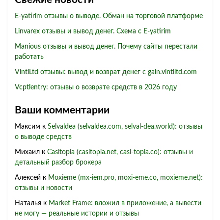
E-yatirim отзывы о выводе. Обман на торговой платформе
Linvarex отзывы и вывод денег. Схема с E-yatirim
Manious отзывы и вывод денег. Почему сайты перестали
работать
VintlLtd отзывы: вывод и возврат денег с gain.vintlltd.com
Vcptlentry: отзывы о возврате средств в 2026 году
Ваши комментарии
Максим
к
Selvaldea (selvaldea.com, selval-dea.world): отзывы
о выводе средств
Михаил
к
Casitopia (casitopia.net, casi-topia.co): отзывы и
детальный разбор брокера
Алексей
к
Moxieme (mx-iem.pro, moxi-eme.co, moxieme.net):
отзывы и новости
Наталья
к
Market Frame: вложил в приложение, а вывести
не могу — реальные истории и отзывы