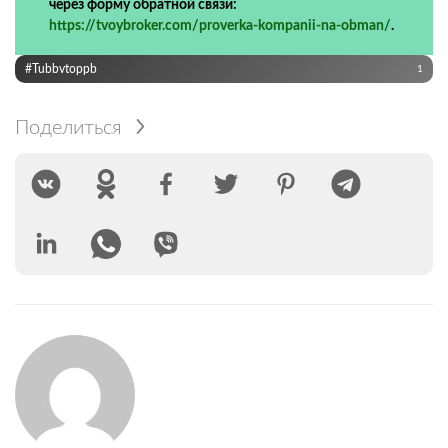
через форму обратной связи:
https://tvoybroker.com/proverka-kompanii-na-obman/
.
#Tubbvtoppb
1
Поделиться