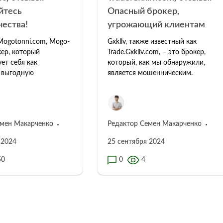
йтесь
Опасный брокер,
ества!
угрожающий клиентам
Mogotonni.com, Mogo-
Gxkllv, также известный как
кер, который
Trade.Gxkllv.com, – это брокер,
ет себя как
который, как мы обнаружили,
 выгодную
является мошенническим.
емен Макарченко
Редактор Семен Макарченко
 2024
25 сентября 2024
50
0
4