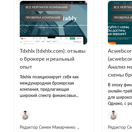
ВСЕ РЕЙТИНГИ КОМПАНИЙ
ВСЕ РЕЙТИ
ПРОВЕРКА КОМПАНИЙ
ПРОВЕРКА
Tdxhlx (tdxhlx.com): отзывы
Acwebcor
о брокере и реальный
(acwebcor
опыт
Анализ м
схемы бр
Tdxhlx позиционирует себя как
международная брокерская
В эпоху фин
компания, предлагающая
онлайн-трей
широкий спектр финансовых...
для широког
Однако, с ро
Редактор Семен Макарченко
Редактор С