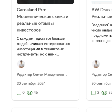
Gardaland Pro:
BW Dsux (
Мошенническая схема и
Реальные
реальные отзывы
ВведениеС 
инвесторов
число онлай
предложить
С каждым годом все больше
инвестицион
людей начинает интересоваться
инвестициями в финансовые
инструменты, но с ними...
Редактор Семен Макарченко
Редактор С
30 сентября 2024
30 сентября
0
46
2
3