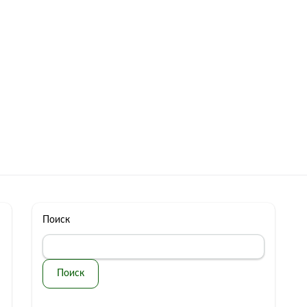
322 11 44
Бесплатная консультация
с: 10.00 - 19.00
обман
Контакты
Поиск
Поиск