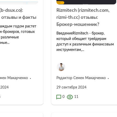
b-dsux.co):
Rizmitech (rizmitech.com,
 отзывы и факты
rizmi-th.cc) отзывы:
Брокер-мошенник?
каждым годом растет
н-брокеров, готовых
ВведениеRizmitech - брокер,
 различные
который обещает трейдерам
ные...
доступ к различным финансовым
инструментам,...
емен Макарченко
Редактор Семен Макарченко
 2024
29 сентября 2024
5
0
11