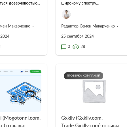
ться доверчивостью...
широкому спектру...
емен Макарченко
Редактор Семен Макарченко
 2024
25 сентября 2024
3
0
28
ПРОВЕРКА КОМПАНИЙ
 (Mogotonni.com,
Gxkllv (Gxkllv.com,
c) отзывы:
Trade.Gxkllv.com) отзывы: