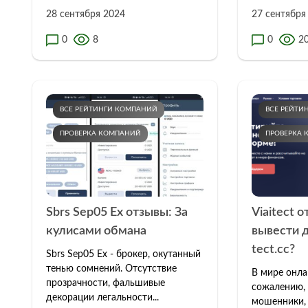
28 сентября 2024
27 сентября
0
8
0
2
ВСЕ РЕЙТИНГИ КОМПАНИЙ
ВСЕ РЕЙТИ
ПРОВЕРКА КОМПАНИЙ
ПРОВЕРКА
Sbrs Sep05 Ex отзывы: За
Viaitect 
кулисами обмана
вывести д
tect.cc?
Sbrs Sep05 Ex - брокер, окутанный
тенью сомнений. Отсутствие
В мире онла
прозрачности, фальшивые
сожалению, 
декорации легальности...
мошенники,