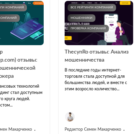
НГИ КОМПАНИЙ
ВСЕ РЕЙТИНГИ КОМПАНИЙ
 КОМПАНИЙ
МОШЕННИКИ
ПРОВЕРКА КОМПАНИЙ
p
ThecynRo отзывы: Анализ
p.com) отзывы:
мошенничества
ошеннической
В последние годы интернет-
окера
торговля стала доступной для
большинства людей, и вместе с
ансовых технологий
этим возросло количество...
динг стал доступным
о круга людей.
стом...
емен Макарченко
Редактор Семен Макарченко