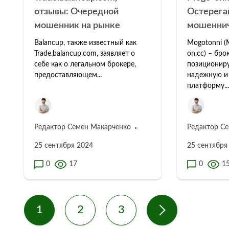
отзывы: Очередной
Остерега
мошенник на рынке
мошеннич
Balancup, также известный как
Mogotonni (
Trade.balancup.com, заявляет о
on.cc) – бро
себе как о легальном брокере,
позициониру
предоставляющем...
надежную и
платформу...
Редактор Семен Макарченко
Редактор С
25 сентября 2024
25 сентября
0
17
0
1
1
2
3