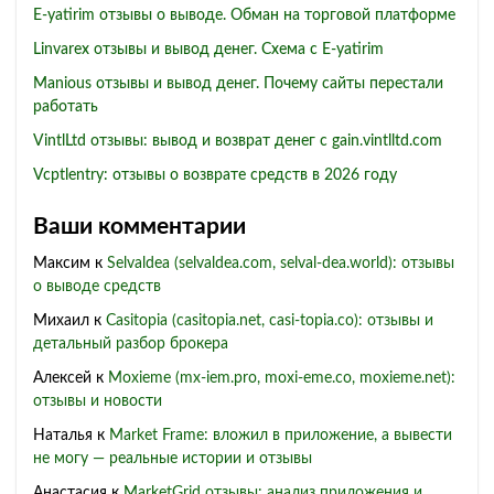
E-yatirim отзывы о выводе. Обман на торговой платформе
Linvarex отзывы и вывод денег. Схема с E-yatirim
Manious отзывы и вывод денег. Почему сайты перестали
работать
VintlLtd отзывы: вывод и возврат денег с gain.vintlltd.com
Vcptlentry: отзывы о возврате средств в 2026 году
Ваши комментарии
Максим
к
Selvaldea (selvaldea.com, selval-dea.world): отзывы
о выводе средств
Михаил
к
Casitopia (casitopia.net, casi-topia.co): отзывы и
детальный разбор брокера
Алексей
к
Moxieme (mx-iem.pro, moxi-eme.co, moxieme.net):
отзывы и новости
Наталья
к
Market Frame: вложил в приложение, а вывести
не могу — реальные истории и отзывы
Анастасия
к
MarketGrid отзывы: анализ приложения и