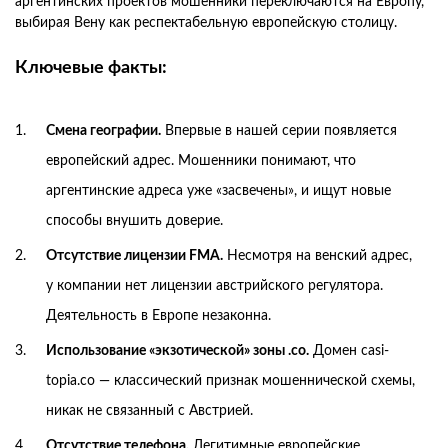
аргентинских проектов мошенники переключаются на Европу,
выбирая Вену как респектабельную европейскую столицу.
Ключевые факты:
Смена географии.
Впервые в нашей серии появляется
европейский адрес. Мошенники понимают, что
аргентинские адреса уже «засвечены», и ищут новые
способы внушить доверие.
Отсутствие лицензии FMA.
Несмотря на венский адрес,
у компании нет лицензии австрийского регулятора.
Деятельность в Европе незаконна.
Использование «экзотической» зоны .co.
Домен casi-
topia.co — классический признак мошеннической схемы,
никак не связанный с Австрией.
Отсутствие телефона.
Легитимные европейские