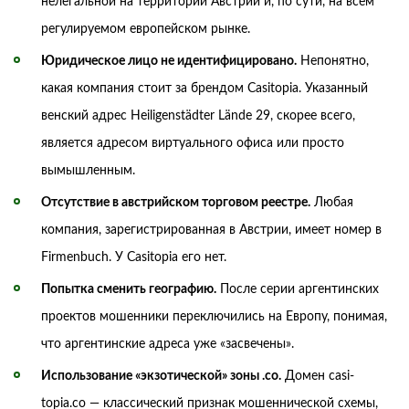
нелегальной на территории Австрии и, по сути, на всем
регулируемом европейском рынке.
Юридическое лицо не идентифицировано.
Непонятно,
какая компания стоит за брендом Casitopia. Указанный
венский адрес Heiligenstädter Lände 29, скорее всего,
является адресом виртуального офиса или просто
вымышленным.
Отсутствие в австрийском торговом реестре.
Любая
компания, зарегистрированная в Австрии, имеет номер в
Firmenbuch. У Casitopia его нет.
Попытка сменить географию.
После серии аргентинских
проектов мошенники переключились на Европу, понимая,
что аргентинские адреса уже «засвечены».
Использование «экзотической» зоны .co.
Домен casi-
topia.co — классический признак мошеннической схемы,