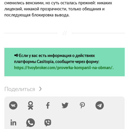
сменились венскими, но суть осталась прежней: никаких
лицензий, никакой прозрачности, только обещания и
последующая блокировка вывода.
📢 Если у вас есть информация о действиях
платформы Casitopia, сообщите через форму:
https://tvoybroker.com/proverka-kompanii-na-obman/.
Поделиться