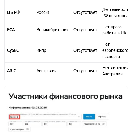
Деятельность 
ЦБ РФ
Россия
Отсутствует
РФ незаконна
Нет права
FCA
Великобритания
Отсутствует
работы в UK
Нет
CySEC
Кипр
Отсутствует
европейского
паспорта
Нет лицензии в
ASIC
Австралия
Отсутствует
Австралии