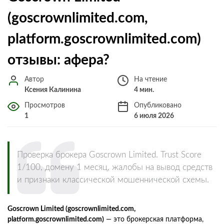
(goscrownlimited.com,
platform.goscrownlimited.com)
отзывы: афера?
Автор
На чтение
Ксения Калинина
4 мин.
Просмотров
Опубликовано
1
6 июля 2026
Проверка брокера Goscrown Limited. Trust Score
1/100, домену 1 месяц, жалобы на вывод средств
и признаки классической мошеннической схемы.
Goscrown Limited (goscrownlimited.com,
platform.goscrownlimited.com)
— это брокерская платформа,