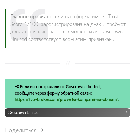
Главное правило:
если платформа имеет Trust
Score 1/100, зарегистрирована на днях и требует
доплат для вывода — это мошенники. Goscrown
Limited соответствует всем этим признакам.
📢 Если вы пострадали от Goscrown Limited,
сообщите через форму обратной связи:
https://tvoybroker.com/proverka-kompanii-na-obman/.
#Goscrown Limited
1
Поделиться