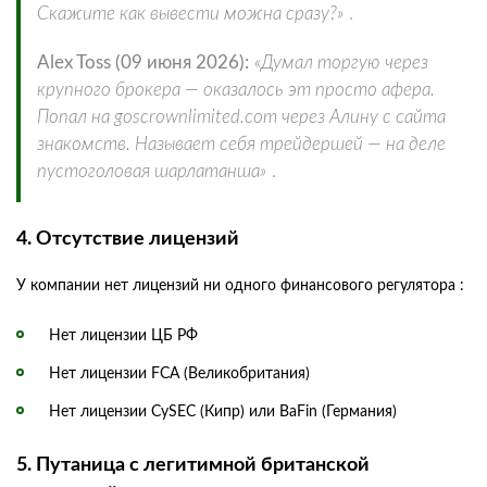
Скажите как вывести можна сразу?»
.
Alex Toss (09 июня 2026):
«Думал торгую через
крупного брокера — оказалось эт просто афера.
Попал на goscrownlimited.com через Алину с сайта
знакомств. Называет себя трейдершей — на деле
пустоголовая шарлатанша»
.
4. Отсутствие лицензий
У компании нет лицензий ни одного финансового регулятора :
Нет лицензии ЦБ РФ
Нет лицензии FCA (Великобритания)
Нет лицензии CySEC (Кипр) или BaFin (Германия)
5. Путаница с легитимной британской