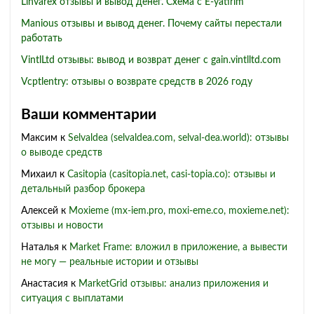
Linvarex отзывы и вывод денег. Схема с E-yatirim
Manious отзывы и вывод денег. Почему сайты перестали
работать
VintlLtd отзывы: вывод и возврат денег с gain.vintlltd.com
Vcptlentry: отзывы о возврате средств в 2026 году
Ваши комментарии
Максим
к
Selvaldea (selvaldea.com, selval-dea.world): отзывы
о выводе средств
Михаил
к
Casitopia (casitopia.net, casi-topia.co): отзывы и
детальный разбор брокера
Алексей
к
Moxieme (mx-iem.pro, moxi-eme.co, moxieme.net):
отзывы и новости
Наталья
к
Market Frame: вложил в приложение, а вывести
не могу — реальные истории и отзывы
Анастасия
к
MarketGrid отзывы: анализ приложения и
ситуация с выплатами