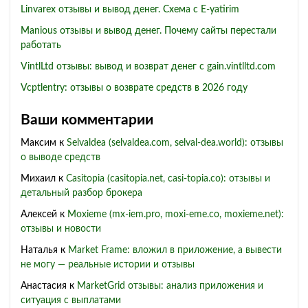
Linvarex отзывы и вывод денег. Схема с E-yatirim
Manious отзывы и вывод денег. Почему сайты перестали
работать
VintlLtd отзывы: вывод и возврат денег с gain.vintlltd.com
Vcptlentry: отзывы о возврате средств в 2026 году
Ваши комментарии
Максим
к
Selvaldea (selvaldea.com, selval-dea.world): отзывы
о выводе средств
Михаил
к
Casitopia (casitopia.net, casi-topia.co): отзывы и
детальный разбор брокера
Алексей
к
Moxieme (mx-iem.pro, moxi-eme.co, moxieme.net):
отзывы и новости
Наталья
к
Market Frame: вложил в приложение, а вывести
не могу — реальные истории и отзывы
Анастасия
к
MarketGrid отзывы: анализ приложения и
ситуация с выплатами