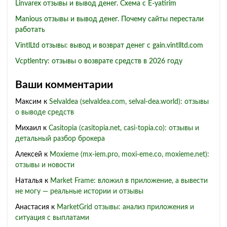
Linvarex отзывы и вывод денег. Схема с E-yatirim
Manious отзывы и вывод денег. Почему сайты перестали
работать
VintlLtd отзывы: вывод и возврат денег с gain.vintlltd.com
Vcptlentry: отзывы о возврате средств в 2026 году
Ваши комментарии
Максим
к
Selvaldea (selvaldea.com, selval-dea.world): отзывы
о выводе средств
Михаил
к
Casitopia (casitopia.net, casi-topia.co): отзывы и
детальный разбор брокера
Алексей
к
Moxieme (mx-iem.pro, moxi-eme.co, moxieme.net):
отзывы и новости
Наталья
к
Market Frame: вложил в приложение, а вывести
не могу — реальные истории и отзывы
Анастасия
к
MarketGrid отзывы: анализ приложения и
ситуация с выплатами