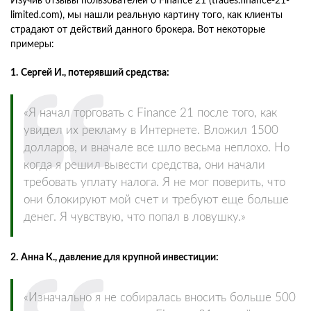
Изучив отзывы пользователей о Finance 21 (trades.finance-21-
limited.com), мы нашли реальную картину того, как клиенты
страдают от действий данного брокера. Вот некоторые
примеры:
1.
Сергей И., потерявший средства:
«Я начал торговать с Finance 21 после того, как
увидел их рекламу в Интернете. Вложил 1500
долларов, и вначале все шло весьма неплохо. Но
когда я решил вывести средства, они начали
требовать уплату налога. Я не мог поверить, что
они блокируют мой счет и требуют еще больше
денег. Я чувствую, что попал в ловушку.»
2.
Анна К., давление для крупной инвестиции:
«Изначально я не собиралась вносить больше 500