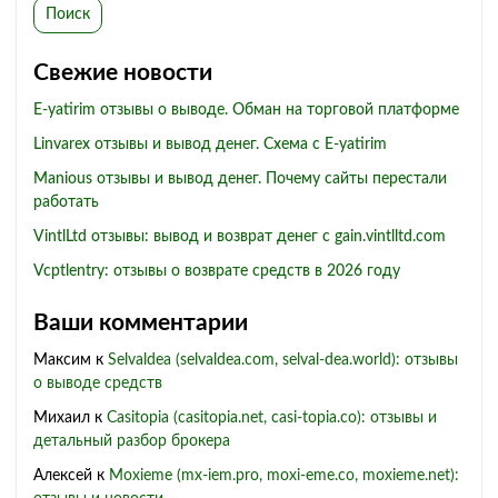
Поиск
Свежие новости
E-yatirim отзывы о выводе. Обман на торговой платформе
Linvarex отзывы и вывод денег. Схема с E-yatirim
Manious отзывы и вывод денег. Почему сайты перестали
работать
VintlLtd отзывы: вывод и возврат денег с gain.vintlltd.com
Vcptlentry: отзывы о возврате средств в 2026 году
Ваши комментарии
Максим
к
Selvaldea (selvaldea.com, selval-dea.world): отзывы
о выводе средств
Михаил
к
Casitopia (casitopia.net, casi-topia.co): отзывы и
детальный разбор брокера
Алексей
к
Moxieme (mx-iem.pro, moxi-eme.co, moxieme.net):