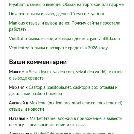
E-yatirim отзывы о выводе. Обман на торговой платформе
Linvarex отзывы и вывод денег. Схема с E-yatirim
Manious отзывы и вывод денег. Почему сайты перестали
работать
VintlLtd отзывы: вывод и возврат денег с gain.vintlltd.com
Vcptlentry: отзывы о возврате средств в 2026 году
Ваши комментарии
Максим
к
Selvaldea (selvaldea.com, selval-dea.world): отзывы
о выводе средств
Михаил
к
Casitopia (casitopia.net, casi-topia.co): отзывы и
детальный разбор брокера
Алексей
к
Moxieme (mx-iem.pro, moxi-eme.co, moxieme.net):
отзывы и новости
Наталья
к
Market Frame: вложил в приложение, а вывести
не могу — реальные истории и отзывы