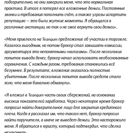
подозрительно, но они заверили меня, что это нормальная
практика. В итоге я потерял все вложенные деньги. Постоянные
звонки и требования пополнить счёт, а также угрозы испортить
репутацию — это были жуткие моменты. Я обращался в
различные инстанции, но так и не смог вернуть свои деньги».
«Меня привлекло на Teanqum предложение об участии в торговле.
Казалось выгодным, но потом брокер стал завышать комиссии,
аргументируя это непонятными «налогами». После нескольких
попыток вывода денег, брокер начал использовать необоснованные
ограничения. С каждым разом, требования становились всё
безумнее. В результате, вложение оказалось полностью
убыточным. После нескольких попыток вывода средств стало
ясно, что меня банально обманули».
«Я вложил в Teanqum часть своих сбережений, на основании
высоких показателей заработка. Через некоторое время брокер
попросил найти доверительное лицо для закрытия кредитного
плеча. Когда я рассказал им, что такого нет, брокер попросил
найти поручителя, а иначе не выведет деньги. Это насторожило
меня. Я обратился к юристу, который подтвердил, что сделка
незаконная».