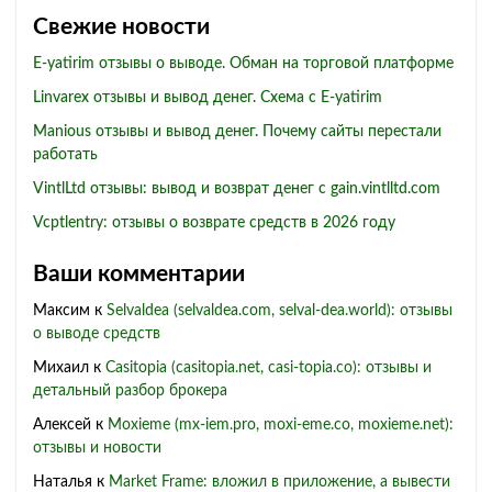
Свежие новости
E-yatirim отзывы о выводе. Обман на торговой платформе
Linvarex отзывы и вывод денег. Схема с E-yatirim
Manious отзывы и вывод денег. Почему сайты перестали
работать
VintlLtd отзывы: вывод и возврат денег с gain.vintlltd.com
Vcptlentry: отзывы о возврате средств в 2026 году
Ваши комментарии
Максим
к
Selvaldea (selvaldea.com, selval-dea.world): отзывы
о выводе средств
Михаил
к
Casitopia (casitopia.net, casi-topia.co): отзывы и
детальный разбор брокера
Алексей
к
Moxieme (mx-iem.pro, moxi-eme.co, moxieme.net):
отзывы и новости
Наталья
к
Market Frame: вложил в приложение, а вывести