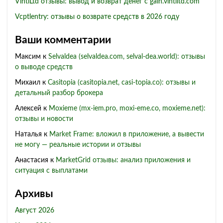
VintlLtd отзывы: вывод и возврат денег с gain.vintlltd.com
Vcptlentry: отзывы о возврате средств в 2026 году
Ваши комментарии
Максим
к
Selvaldea (selvaldea.com, selval-dea.world): отзывы
о выводе средств
Михаил
к
Casitopia (casitopia.net, casi-topia.co): отзывы и
детальный разбор брокера
Алексей
к
Moxieme (mx-iem.pro, moxi-eme.co, moxieme.net):
отзывы и новости
Наталья
к
Market Frame: вложил в приложение, а вывести
не могу — реальные истории и отзывы
Анастасия
к
MarketGrid отзывы: анализ приложения и
ситуация с выплатами
Архивы
Август 2026