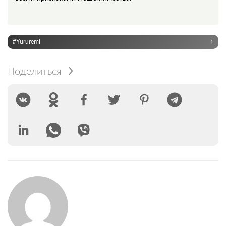
#Yururemi
1
Поделиться