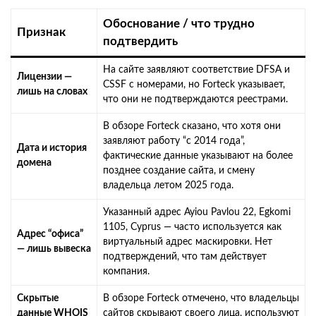
Обоснование / что трудно
Признак
подтвердить
На сайте заявляют соответствие DFSA и
Лицензии —
CSSF с номерами, но Forteck указывает,
лишь на словах
что они не подтверждаются реестрами.
В обзоре Forteck сказано, что хотя они
заявляют работу “с 2014 года”,
Дата и история
фактические данные указывают на более
домена
позднее создание сайта, и смену
владельца летом 2025 года.
Указанный адрес Ayiou Pavlou 22, Egkomi
1105, Cyprus — часто используется как
Адрес “офиса”
виртуальный адрес маскировки. Нет
— лишь вывеска
подтверждений, что там действует
компания.
Скрытые
В обзоре Forteck отмечено, что владельцы
данные WHOIS
сайтов скрывают своего лица, используют