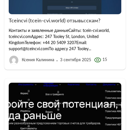
Tceincvi (tcein‑cvi.world) отзывы:скам?
Контакты и заявленные данныеСайты: tcein‑cvi.world,
tceincvi.comАдрес: 247 Tooley St, London, United
KingdomТелефон: +44 20 5409 3207Email:
support@tceincvi.comПо адресу 247 Tooley...
15
Ксения Калинина
3 сентября 2025