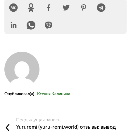
Опубликовал(а)
Ксения Калинина
Предыдущая запись
Yururemi (yuru-remi.world) отзывы: вывод