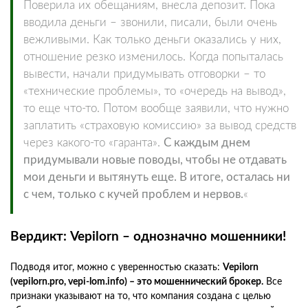
Поверила их обещаниям, внесла депозит. Пока
вводила деньги – звонили, писали, были очень
вежливыми. Как только деньги оказались у них,
отношение резко изменилось. Когда попыталась
вывести, начали придумывать отговорки – то
«технические проблемы», то «очередь на вывод»,
то еще что-то. Потом вообще заявили, что нужно
заплатить «страховую комиссию» за вывод средств
через какого-то «гаранта».
С каждым днем
придумывали новые поводы, чтобы не отдавать
мои деньги и вытянуть еще. В итоге, осталась ни
с чем, только с кучей проблем и нервов.
«
Вердикт: Vepilorn – однозначно мошенники!
Подводя итог, можно с уверенностью сказать:
Vepilorn
(vepilorn.pro, vepi-lom.info) – это мошеннический брокер.
Все
признаки указывают на то, что компания создана с целью