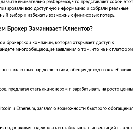
 давайте внимательно разберемся, что представляет собой это
нализировали всю доступную информацию и собрали реальные
нный выбор и избежать возможных финансовых потерь.
ем Брокер Заманивает Клиентов?
ной брокерской компании, которая открывает доступ к
 найдете многообещающие заявления о том, что на их платфор
енных валютных пар до экзотики, обещая доход на колебаниях
в, предлагая стать акционером и зарабатывать на росте ценн
itcoin и Ethereum, заявляя о возможности быстрого обогащени
и:
подчеркивая надежность и стабильность инвестиций в золо