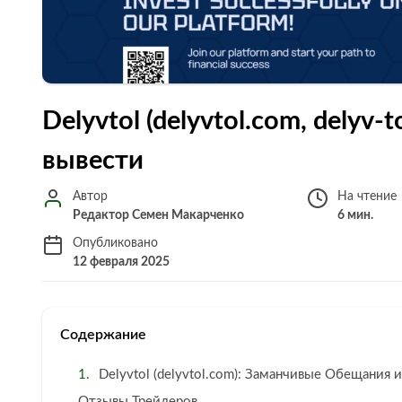
Delyvtol (delyvtol.com, delyv-
вывести
Автор
На чтение
Редактор Семен Макарченко
6 мин.
Опубликовано
12 февраля 2025
Содержание
Delyvtol (delyvtol.com): Заманчивые Обещания 
Отзывы Трейдеров