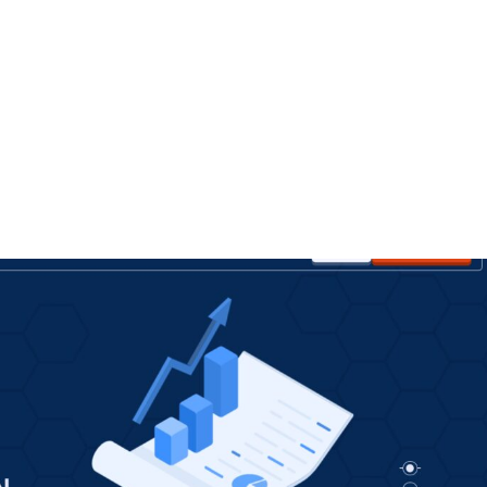
+7948 
г.Москва, Пресненская
набережная, 10, стр. 1
Пн - В
омпаний
Мошенники
Проверка компании на 