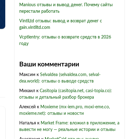
Manious отзывы и вывод денег. Почему сайты
перестали работать
VintlLtd отзывы: вывод и возврат денег с
gain.vintlltd.com
Vcptlentry: отзывы о возврате средств в 2026
году
Ваши комментарии
Максим
к
Selvaldea (selvaldea.com, selval-
dea.world): отзывы о выводе средств
Михаил
к
Casitopia (casitopia.net, casi-topia.co):
отзывы и детальный разбор брокера
Алексей
к
Moxieme (mx-iem.pro, moxi-eme.co,
moxieme.net): отзывы и новости
Наталья
к
Market Frame: вложил в приложение, а
вывести не могу — реальные истории и отзывы