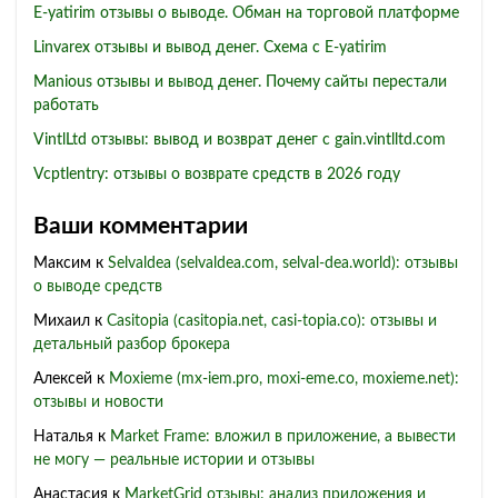
E-yatirim отзывы о выводе. Обман на торговой платформе
Linvarex отзывы и вывод денег. Схема с E-yatirim
Manious отзывы и вывод денег. Почему сайты перестали
работать
VintlLtd отзывы: вывод и возврат денег с gain.vintlltd.com
Vcptlentry: отзывы о возврате средств в 2026 году
Ваши комментарии
Максим
к
Selvaldea (selvaldea.com, selval-dea.world): отзывы
о выводе средств
Михаил
к
Casitopia (casitopia.net, casi-topia.co): отзывы и
детальный разбор брокера
Алексей
к
Moxieme (mx-iem.pro, moxi-eme.co, moxieme.net):
отзывы и новости
Наталья
к
Market Frame: вложил в приложение, а вывести
не могу — реальные истории и отзывы
Анастасия
к
MarketGrid отзывы: анализ приложения и