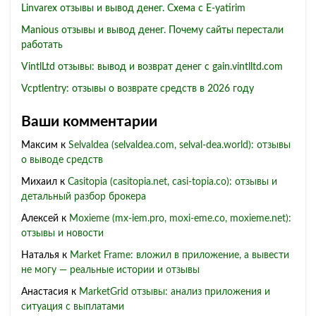
Linvarex отзывы и вывод денег. Схема с E-yatirim
Manious отзывы и вывод денег. Почему сайты перестали
работать
VintlLtd отзывы: вывод и возврат денег с gain.vintlltd.com
Vcptlentry: отзывы о возврате средств в 2026 году
Ваши комментарии
Максим
к
Selvaldea (selvaldea.com, selval-dea.world): отзывы
о выводе средств
Михаил
к
Casitopia (casitopia.net, casi-topia.co): отзывы и
детальный разбор брокера
Алексей
к
Moxieme (mx-iem.pro, moxi-eme.co, moxieme.net):
отзывы и новости
Наталья
к
Market Frame: вложил в приложение, а вывести
не могу — реальные истории и отзывы
Анастасия
к
MarketGrid отзывы: анализ приложения и
ситуация с выплатами