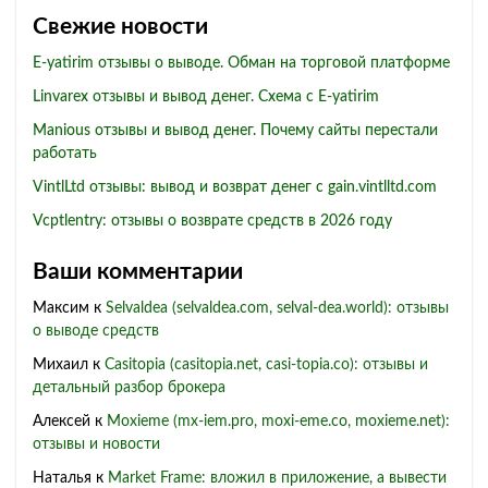
Свежие новости
E-yatirim отзывы о выводе. Обман на торговой платформе
Linvarex отзывы и вывод денег. Схема с E-yatirim
Manious отзывы и вывод денег. Почему сайты перестали
работать
VintlLtd отзывы: вывод и возврат денег с gain.vintlltd.com
Vcptlentry: отзывы о возврате средств в 2026 году
Ваши комментарии
Максим
к
Selvaldea (selvaldea.com, selval-dea.world): отзывы
о выводе средств
Михаил
к
Casitopia (casitopia.net, casi-topia.co): отзывы и
детальный разбор брокера
Алексей
к
Moxieme (mx-iem.pro, moxi-eme.co, moxieme.net):
отзывы и новости
Наталья
к
Market Frame: вложил в приложение, а вывести