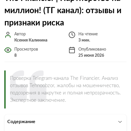
миллион! (ТГ канал): отзывы и
признаки риска
Автор
На чтение
Ксения Калинина
3 мин.
Просмотров
Опубликовано
8
25 июня 2026
Проверка Telegram-канала The Financier. Анализ
отзывов Tehnoobzor, жалобы на мошенничество,
подозрения в накрутке и полная непрозрачность.
Экспертное заключение.
Содержание