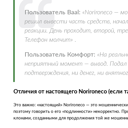
Пользователь Baal:
«Norironeco — м
решил вывести часть средств, начал
реакции. День проходит, второй, тр
Телефон молчит»
.
Пользователь Комфорт:
«На реальн
неприятный момент — вывод. Подал 
подтверждения, ни денег, ни внятн
Отличия от настоящего Norironeco (если 
Это важно: «настоящий» Norironeco — это мошеннически
поэтому говорить о его «подлинности» некорректно. Про
клонами, созданными для продолжения той же мошенни