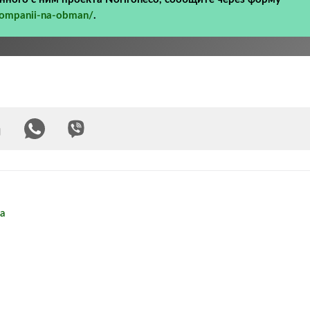
kompanii-na-obman/
.
а