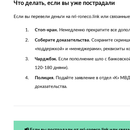
Что делать, если вы уже пострадали
Если вы перевели деньги на nri-roneco.link или связан
Стоп-кран.
Немедленно прекратите все допол
Соберите доказательства.
Сохраните скриншо
«поддержкой» и «менеджерами», реквизиты ко
Чарджбэк.
Если пополнение шло с банковской
120-180 днями).
Полиция.
Подайте заявление в отдел «К» МВД
доказательства.
📢 Если вы пострадали от nri-roneco.link или свя