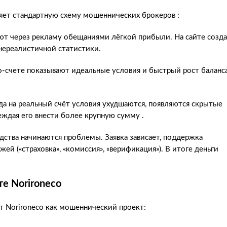
яет стандартную схему мошеннических брокеров :
т через рекламу обещаниями лёгкой прибыли. На сайте созда
ереалистичной статистики.
-счете показывают идеальные условия и быстрый рост баланса
а на реальный счёт условия ухудшаются, появляются скрытые
еждая его внести более крупную сумму .
ства начинаются проблемы. Заявка зависает, поддержка
й («страховка», «комиссия», «верификация»). В итоге деньги
е Norironeco
 Norironeco как мошеннический проект: