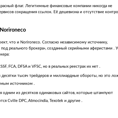
красный флаг. Легитимные финансовые компании никогда не
сервисов сокращения ссылок. Её дешевизна и отсутствие контр
Norironeco
ект, что и Norironeco. Согласно независимому источнику,
й под реального брокера», созданный серийными аферистами . У
кера:
SF, FCA, DFSA и VFSC, но в реальных реестрах их нет .
ы десятки тысяч трейдеров и миллиардные обороты, но это лож
имым источником .
ся одним из десятков одинаковых сайтов, которые штампуют
я Cville DPC, Atmocindia, Texotek и другие .