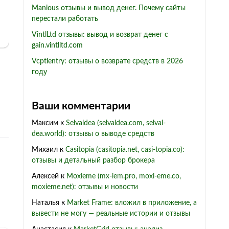
Manious отзывы и вывод денег. Почему сайты
перестали работать
VintlLtd отзывы: вывод и возврат денег с
gain.vintlltd.com
Vcptlentry: отзывы о возврате средств в 2026
году
Ваши комментарии
Максим
к
Selvaldea (selvaldea.com, selval-
dea.world): отзывы о выводе средств
Михаил
к
Casitopia (casitopia.net, casi-topia.co):
отзывы и детальный разбор брокера
Алексей
к
Moxieme (mx-iem.pro, moxi-eme.co,
moxieme.net): отзывы и новости
Наталья
к
Market Frame: вложил в приложение, а
вывести не могу — реальные истории и отзывы