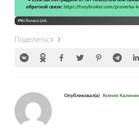
обратной связи:
https://tvoybroker.com/proverka-
#nri-Roneco.link
Поделиться
Опубликовал(а)
Ксения Калинин