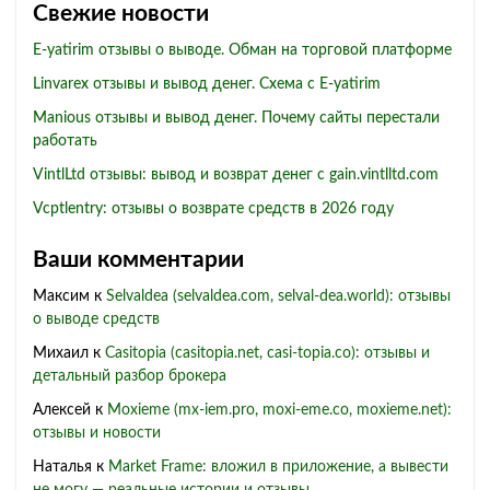
Свежие новости
E-yatirim отзывы о выводе. Обман на торговой платформе
Linvarex отзывы и вывод денег. Схема с E-yatirim
Manious отзывы и вывод денег. Почему сайты перестали
работать
VintlLtd отзывы: вывод и возврат денег с gain.vintlltd.com
Vcptlentry: отзывы о возврате средств в 2026 году
Ваши комментарии
Максим
к
Selvaldea (selvaldea.com, selval-dea.world): отзывы
о выводе средств
Михаил
к
Casitopia (casitopia.net, casi-topia.co): отзывы и
детальный разбор брокера
Алексей
к
Moxieme (mx-iem.pro, moxi-eme.co, moxieme.net):
отзывы и новости
Наталья
к
Market Frame: вложил в приложение, а вывести