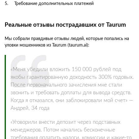
Требование дополнительных платежей
Реальные отзывы пострадавших от Taurum
Мы собрали правдивые отзывы людей, которые попались на
уловки мошенников из Taurum (taurum.ai):
«Меня убедили вложить 150 000 рублей под
якобы гарантированную доходность 300% годовых.
После первоначального зачисления мне стали
звонить и требовать доплаты для вывода средств.
Когда я отказался, они заблокировали мой счет» —
Андрей, 34 года
«Уговорили внести депозит через подставных
менеджеров. Потом начались бесконечные
требования оплатить налоги, комиссии и какие-то