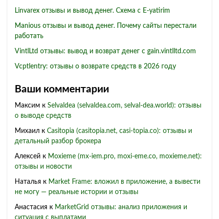
Linvarex отзывы и вывод денег. Схема с E-yatirim
Manious отзывы и вывод денег. Почему сайты перестали
работать
VintlLtd отзывы: вывод и возврат денег с gain.vintlltd.com
Vcptlentry: отзывы о возврате средств в 2026 году
Ваши комментарии
Максим
к
Selvaldea (selvaldea.com, selval-dea.world): отзывы
о выводе средств
Михаил
к
Casitopia (casitopia.net, casi-topia.co): отзывы и
детальный разбор брокера
Алексей
к
Moxieme (mx-iem.pro, moxi-eme.co, moxieme.net):
отзывы и новости
Наталья
к
Market Frame: вложил в приложение, а вывести
не могу — реальные истории и отзывы
Анастасия
к
MarketGrid отзывы: анализ приложения и
ситуация с выплатами