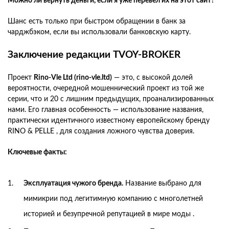
Можно ли вернуть деньги, если я уже перевел их на этот сайт?
Шанс есть только при быстром обращении в банк за
чарджбэком, если вы использовали банковскую карту.
Заключение редакции TVOY-BROKER
Проект
Rino-Vle Ltd (rino-vle.ltd)
— это, с высокой долей
вероятности, очередной мошеннический проект из той же
серии, что и 20 с лишним предыдущих, проанализированных
нами. Его главная особенность — использование названия,
практически идентичного известному европейскому бренду
RINO & PELLE , для создания ложного чувства доверия.
Ключевые факты:
Эксплуатация чужого бренда.
Название выбрано для
мимикрии под легитимную компанию с многолетней
историей и безупречной репутацией в мире моды .