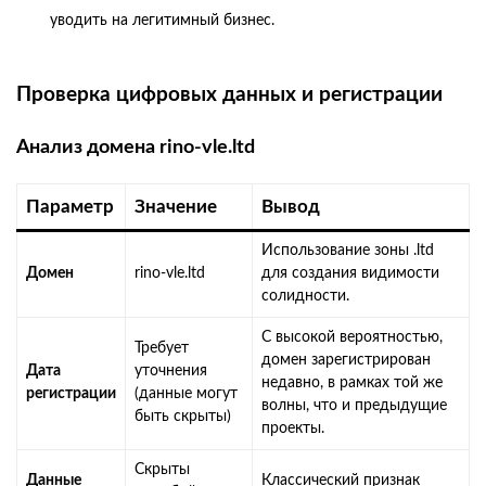
уводить на легитимный бизнес.
Проверка цифровых данных и регистрации
Анализ домена rino-vle.ltd
Параметр
Значение
Вывод
Использование зоны .ltd
Домен
rino-vle.ltd
для создания видимости
солидности.
С высокой вероятностью,
Требует
домен зарегистрирован
Дата
уточнения
недавно, в рамках той же
регистрации
(данные могут
волны, что и предыдущие
быть скрыты)
проекты.
Скрыты
Данные
Классический признак