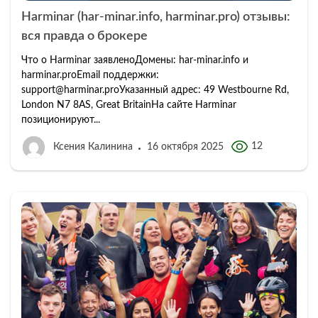
Harminar (har-minar.info, harminar.pro) отзывы:
вся правда о брокере
Что о Harminar заявленоДомены: har-minar.info и
harminar.proEmail поддержки:
support@harminar.proУказанный адрес: 49 Westbourne Rd,
London N7 8AS, Great BritainНа сайте Harminar
позиционируют...
12
Ксения Калинина
16 октября 2025