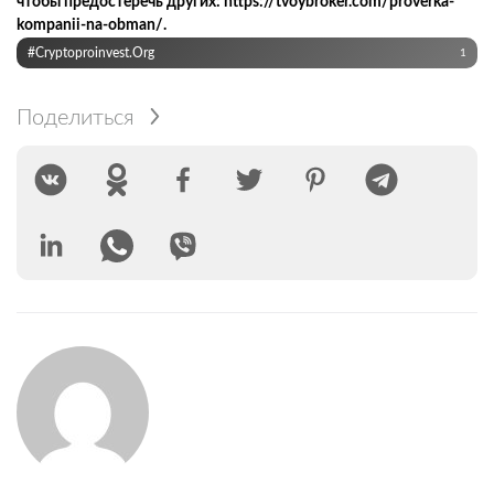
чтобы предостеречь других: https://tvoybroker.com/proverka-
kompanii-na-obman/.
#cryptoproinvest.org
1
Поделиться