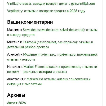
VintlLtd отзывы: вывод и возврат денег с gain.vintlltd.com
Vcptlentry: отзывы о возврате средств в 2026 году
Ваши комментарии
Максим
к
Selvaldea (selvaldea.com, selval-dea.world): отзывы
о выводе средств
Михаил
к
Casitopia (casitopia.net, casi-topia.co): отзывы и
детальный разбор брокера
Алексей
к
Moxieme (mx-iem.pro, moxi-eme.co, moxieme.net):
отзывы и новости
Наталья
к
Market Frame: вложил в приложение, а вывести
не могу — реальные истории и отзывы
Анастасия
к
MarketGrid отзывы: анализ приложения и
ситуация с выплатами
Архивы
Август 2026