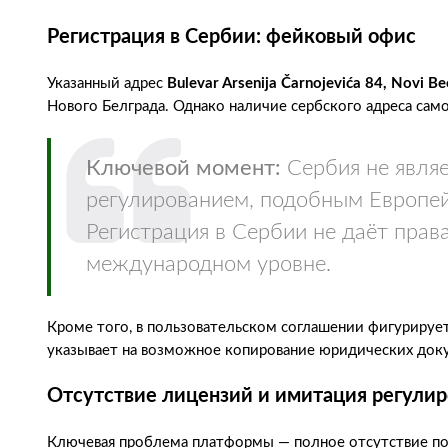
Регистрация в Сербии: фейковый офис
Указанный адрес
Bulevar Arsenija Čarnojevića 84, Novi B
Нового Белграда. Однако наличие сербского адреса сам
Ключевой момент:
Сербия не явля
регулированием, подобным Европе
Регистрация в Сербии не даёт прав
международном уровне.
Кроме того, в пользовательском соглашении фигурирует
указывает на возможное копирование юридических доку
Отсутствие лицензий и имитация регулир
Ключевая проблема платформы — полное отсутствие п