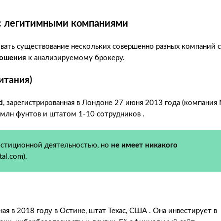
с легитимными компаниями
тывать существование нескольких совершенно разных компаний с
ношения
к анализируемому брокеру.
ритания)
d
, зарегистрированная в Лондоне 27 июня 2013 года (компания
млн фунтов и штатом 1-10 сотрудников .
естиционной деятельностью, но
не имеет никакого
tal.com).
ная в 2018 году в Остине, штат Техас, США . Она инвестирует в