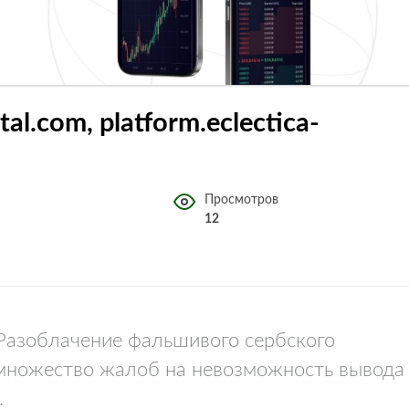
ital.com, platform.eclectica-
Просмотров
12
. Разоблачение фальшивого сербского
 множество жалоб на невозможность вывода
.