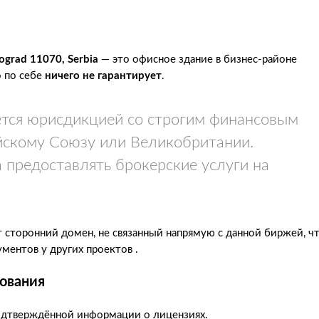
eograd 11070, Serbia
— это офисное здание в бизнес-районе
о по себе
ничего не гарантирует
.
ется юрисдикцией со строгим финансовым
йскому Союзу или Великобритании.
а предоставлять брокерские услуги на
 сторонний домен, не связанный напрямую с данной биржей, ч
ментов у других проектов .
ования
одтверждённой информации о лицензиях.