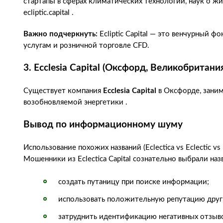
стартапы в сферах климатических технологий, наук о ж
ecliptic.capital .
Важно подчеркнуть:
Ecliptic Capital — это венчурный ф
услугам и розничной торговле CFD.
3. Ecclesia Capital (Оксфорд, Великобритани
Существует компания
Ecclesia Capital
в Оксфорде, зани
возобновляемой энергетики .
Вывод по информационному шуму
Использование похожих названий (Eclectica vs Eclectic v
Мошенники из Eclectica Capital сознательно выбрали на
создать путаницу при поиске информации;
использовать положительную репутацию друг
затруднить идентификацию негативных отзыв