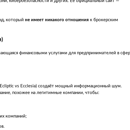
изни, кибербезопасности и других. Её официальный сайт —
онд, который
не имеет никакого отношения
к брокерским
я)
мающаяся финансовыми услугами для предпринимателей в сфе
s Ecliptic vs Ecclesia) создаёт мощный информационный шум.
звание, похожее на легитимные компании, чтобы:
их компаний;
ов.