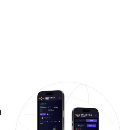
+7948 
г.Москва, Пресненская
набережная, 10, стр. 1
Пн - В
омпаний
Мошенники
Проверка компании на 