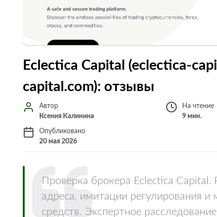
Eclectica Capital (eclectica-cap
capital.com): отзывы
Автор
На чтение
Ксения Калинина
9 мин.
Опубликовано
20 мая 2026
Проверка брокера Eclectica Capital
адреса, имитации регулирования и
средств. Экспертное расследование