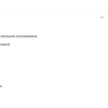
гитимными компаниями
тания)
ия