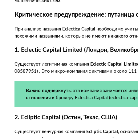
мошеннических схем.
Критическое предупреждение: путаница 
При анализе названия Eclectica Capital необходимо учи
похожими названиями, которые
не имеют никакого от
1. Eclectic Capital Limited (Лондон, Великоб
Существует легитимная компания
Eclectic Capital Limite
08587951) . Это микро-компания с активами около 111 
Важно подчеркнуть:
эта компания занимается инв
отношения
к брокеру Eclectica Capital (eclectica-capi
2. Ecliptic Capital (Остин, Техас, США)
Существует венчурная компания
Ecliptic Capital
, основан