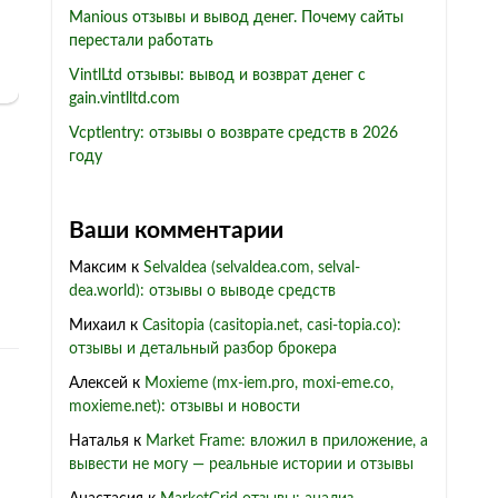
Manious отзывы и вывод денег. Почему сайты
перестали работать
VintlLtd отзывы: вывод и возврат денег с
gain.vintlltd.com
Vcptlentry: отзывы о возврате средств в 2026
году
Ваши комментарии
Максим
к
Selvaldea (selvaldea.com, selval-
dea.world): отзывы о выводе средств
Михаил
к
Casitopia (casitopia.net, casi-topia.co):
отзывы и детальный разбор брокера
Алексей
к
Moxieme (mx-iem.pro, moxi-eme.co,
moxieme.net): отзывы и новости
Наталья
к
Market Frame: вложил в приложение, а
вывести не могу — реальные истории и отзывы