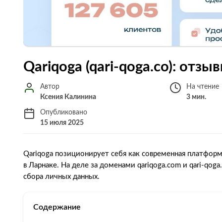
Qariqoga (qari‑qoga.co): отз
Автор
На чтение
Ксения Калинина
3 мин.
Опубликовано
15 июля 2025
Qariqoga позиционирует себя как современная платфор
в Ларнаке. На деле за доменами qariqoga.com и qari‑qo
сбора личных данных.
Содержание