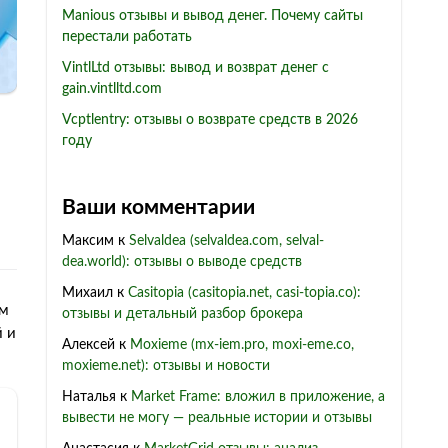
Manious отзывы и вывод денег. Почему сайты
перестали работать
VintlLtd отзывы: вывод и возврат денег с
gain.vintlltd.com
Vcptlentry: отзывы о возврате средств в 2026
году
Ваши комментарии
Максим
к
Selvaldea (selvaldea.com, selval-
dea.world): отзывы о выводе средств
Михаил
к
Casitopia (casitopia.net, casi-topia.co):
ом
отзывы и детальный разбор брокера
й и
Алексей
к
Moxieme (mx-iem.pro, moxi-eme.co,
moxieme.net): отзывы и новости
Наталья
к
Market Frame: вложил в приложение, а
вывести не могу — реальные истории и отзывы