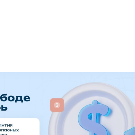
+7948 
г.Москва, Пресненская
набережная, 10, стр. 1
Пн - В
омпаний
Мошенники
Проверка компании на 