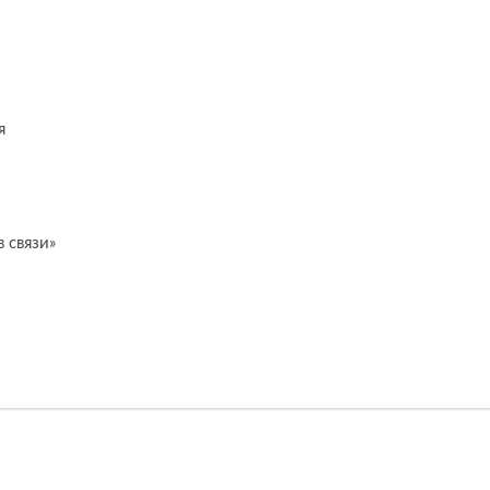
я
 связи»