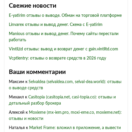
Свежие новости
E-yatirim отзывы о выводе. Обман на торговой платформе
Linvarex отзывы и вывод денег. Схема с E-yatirim
Manious отзывы и вывод денег. Почему сайты перестали
работать
VintlLtd отзывы: вывод и возврат денег с gain.vintlltd.com
Vcptlentry: отзывы о возврате средств в 2026 году
Ваши комментарии
Максим
к
Selvaldea (selvaldea.com, selval-dea.world): отзывы
о выводе средств
Михаил
к
Casitopia (casitopia.net, casi-topia.co): отзывы и
детальный разбор брокера
Алексей
к
Moxieme (mx-iem.pro, moxi-eme.co, moxieme.net):
отзывы и новости
Наталья
к
Market Frame: вложил в приложение, а вывести