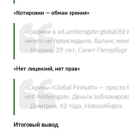
«Котировки — обман зрения»
«Графики в wt.ambersgate-global.lt
ничего не происходило, баланс меня
– Марина, 29 лет, Санкт‑Петербург
«Нет лицензий, нет прав»
«Скрины «Global FinAuth» — просто
нет Ambersgate. Деньги заблокиров
– Дмитрий, 42 года, Новосибирск
Итоговый вывод