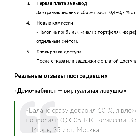
Первая плата за вывод
За «транзакционный сбор» просят 0,4–0,7 % 
Новые комиссии
«Налог на прибыль», «анализ портфеля», «вер
отдельным счётом.
Блокировка доступа
После отказа или задержки с оплатой доступа
Реальные отзывы пострадавших
«Демо‑кабинет — виртуальная ловушка»
«Баланс сразу добавил 10 %, я вло
попросили 0,0005 BTC комиссии. За
– Игорь, 35 лет, Москва