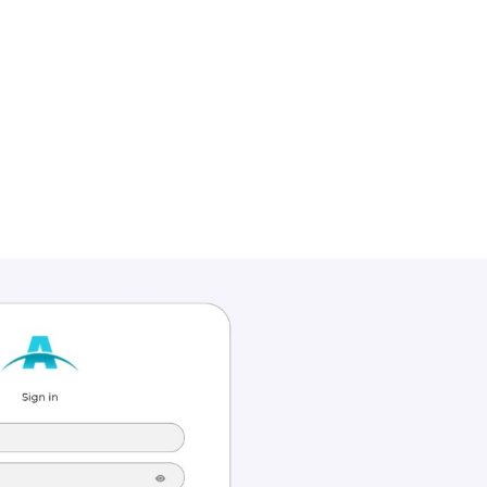
+7948 
г.Москва, Пресненская
набережная, 10, стр. 1
Пн - В
омпаний
Мошенники
Проверка компании на 