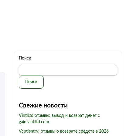
322 11 44
Бесплатная консультация
с: 10.00 - 19.00
обман
Контакты
Поиск
Поиск
Свежие новости
VintlLtd отзывы: вывод и возврат денег с
gain.vintlltd.com
Vcptlentry: отзывы о возврате средств в 2026