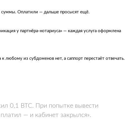
от суммы. Оплатили — дальше просысят ещё.
ификация у партнёра-нотариуса» — каждая услуга оформлена
 к любому из субдоменов нет, а саппорт перестаёт отвечать.
жил 0,1 BTC. При попытке вывести
платил — и кабинет закрылся».