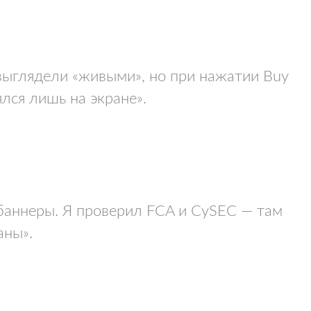
d выглядели «живыми», но при нажатии Buy
лся лишь на экране».
 баннеры. Я проверил FCA и CySEC — там
аны».