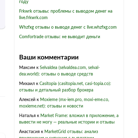
году
Frkwrk отзывы: проблемы с выводом денег на
live.frkwrk.com
Whzfxg отзывы о выводе денег с live.whzfxg.com
Comfortrade отзывы: не выводит деньги
Ваши комментарии
Максим
к
Selvaldea (selvaldea.com, selval-
dea.world): отзывы о выводе средств
Михаил
к
Casitopia (casitopia.net, casi-topia.co):
отзывы и детальный разбор брокера
Алексей
к
Moxieme (mx-iem.pro, moxi-eme.co,
moxieme.net): отзывы и новости
Наталья
к
Market Frame: вложил в приложение, а
вывести не могу — реальные истории и отзывы
Анастасия
к
MarketGrid отзывы: анализ