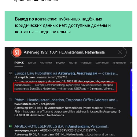
брокеров-мошенников.
Вывод по контактам:
публичных надёжных
юридических данных нет; доступные домены и
контакты — подозрительны.