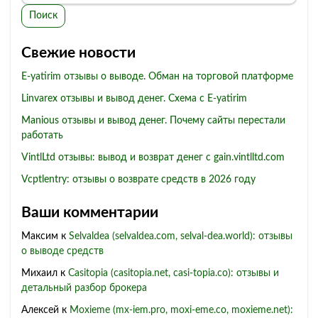
Поиск
Свежие новости
E-yatirim отзывы о выводе. Обман на торговой платформе
Linvarex отзывы и вывод денег. Схема с E-yatirim
Manious отзывы и вывод денег. Почему сайты перестали
работать
VintlLtd отзывы: вывод и возврат денег с gain.vintlltd.com
Vcptlentry: отзывы о возврате средств в 2026 году
Ваши комментарии
Максим
к
Selvaldea (selvaldea.com, selval-dea.world): отзывы
о выводе средств
Михаил
к
Casitopia (casitopia.net, casi-topia.co): отзывы и
детальный разбор брокера
Алексей
к
Moxieme (mx-iem.pro, moxi-eme.co, moxieme.net):