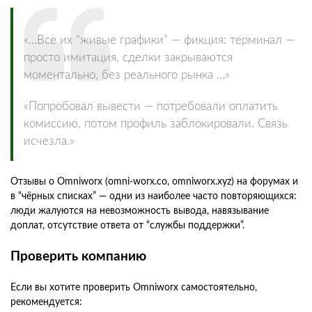
«…Все их “живые графики” — фикция: терминал —
просто имитация, сделки закрываются
моментально, без реального рынка …»
«Попробовал вывести — потребовали оплатить
комиссию, потом профиль заблокировали. Связь
исчезла.»
Отзывы о Omniworx (omni-worx.co, omniworx.xyz) на форумах и
в “чёрных списках” — одни из наиболее часто повторяющихся:
люди жалуются на невозможность вывода, навязывание
доплат, отсутствие ответа от “службы поддержки”.
Проверить компанию
Если вы хотите проверить Omniworx самостоятельно,
рекомендуется: