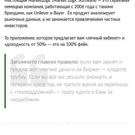
Настоящий MarketLogic (Market Logic Software) — это серьезная
немецкая компания, работающая с 2006 года с такими
брендами, как Unilever и Bayer . Ее продукт анализирует
рыночные данные, а не занимается привлечением частных
инвесторов.
То приложение, которое предлагает вам «личный кабинет» и
«доходность от 50%» — это на 100% фейк.
Запомните главное правило:
если вам звонят и
предлагают «легкие деньги на бирже» — кладите
трубку. Если вы все же решили рискнуть и
потеряли средства, не тратьте время на переписку
с «техподдержкой» — сразу идите в банк за
чарджбэком.