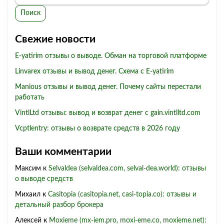
Поиск
Свежие новости
E-yatirim отзывы о выводе. Обман на торговой платформе
Linvarex отзывы и вывод денег. Схема с E-yatirim
Manious отзывы и вывод денег. Почему сайты перестали
работать
VintlLtd отзывы: вывод и возврат денег с gain.vintlltd.com
Vcptlentry: отзывы о возврате средств в 2026 году
Ваши комментарии
Максим
к
Selvaldea (selvaldea.com, selval-dea.world): отзывы
о выводе средств
Михаил
к
Casitopia (casitopia.net, casi-topia.co): отзывы и
детальный разбор брокера
Алексей
к
Moxieme (mx-iem.pro, moxi-eme.co, moxieme.net):