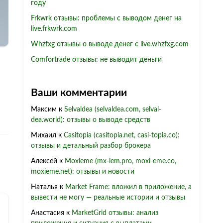
году
Frkwrk отзывы: проблемы с выводом денег на
live.frkwrk.com
Whzfxg отзывы о выводе денег с live.whzfxg.com
Comfortrade отзывы: не выводит деньги
Ваши комментарии
Максим
к
Selvaldea (selvaldea.com, selval-
dea.world): отзывы о выводе средств
Михаил
к
Casitopia (casitopia.net, casi-topia.co):
отзывы и детальный разбор брокера
Алексей
к
Moxieme (mx-iem.pro, moxi-eme.co,
moxieme.net): отзывы и новости
Наталья
к
Market Frame: вложил в приложение, а
вывести не могу — реальные истории и отзывы
Анастасия
к
MarketGrid отзывы: анализ