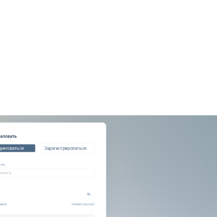
+7948 
г.Москва, Пресненская
набережная, 10, стр. 1
Пн - В
омпаний
Мошенники
Проверка компании на 