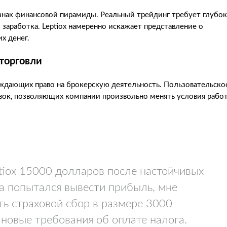
знак финансовой пирамиды. Реальный трейдинг требует глубо
 заработка. Leptiox намеренно искажает представление о
х денег.
торговли
рждающих право на брокерскую деятельность. Пользовательско
ок, позволяющих компании произвольно менять условия рабо
tiox 15000 долларов после настойчивых
а попытался вывести прибыль, мне
ь страховой сбор в размере 3000
новые требования об оплате налога.