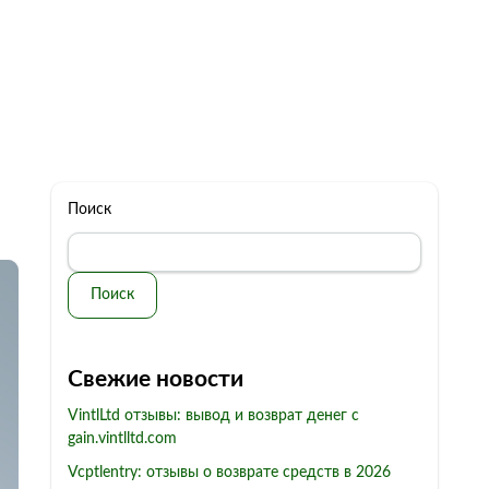
322 11 44
Бесплатная консультация
с: 10.00 - 19.00
обман
Контакты
Поиск
Поиск
Свежие новости
VintlLtd отзывы: вывод и возврат денег с
gain.vintlltd.com
Vcptlentry: отзывы о возврате средств в 2026