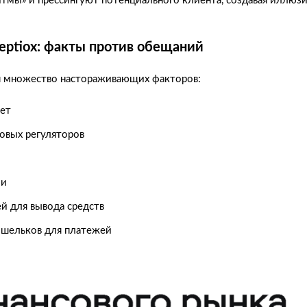
итмы» и прессингуют потенциального клиента, создавая иллюз
eptiox: факты против обещаний
ся множество настораживающих факторов:
ует
овых регуляторов
ми
й для вывода средств
ошельков для платежей