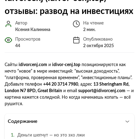
отзывы: развод на инвестициях
Автор
На чтение
Ксения Калинина
2 мин.
Просмотров
Опубликовано
44
2 октября 2025
Сайты
idivorcenj.com
и
idivor-cenj.top
позиционируются как
нечто “новое” в мире инвестиций: “высокая доходность”,
“платформа, проверенная временем”, “инвестиционные планы”.
Добавьте телефон
+44 20 3714 7980
, адрес
13 Sheringham Rd,
London N7 8PD, Great Britain
и email
support@idivorcenj.com
— и
картина кажется солидной. Но когда начинаешь копать — всё
рушится.
Содержание
Деньги шепчут — но это эхо лжи