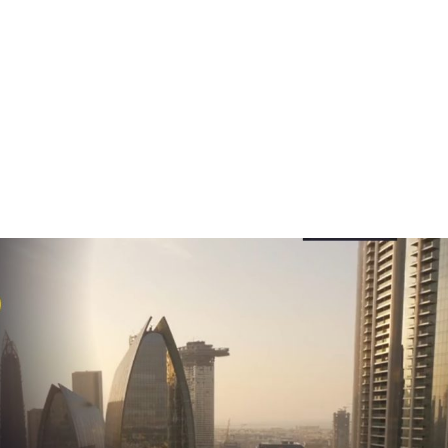
+7948 
г.Москва, Пресненская
набережная, 10, стр. 1
Пн - В
омпаний
Мошенники
Проверка компании на 