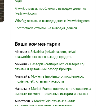
году
Frkwrk отзывы: проблемы с выводом денег на
live.frkwrk.com
Whzfxg отзывы о выводе денег с live.whzfxg.com
Comfortrade отзывы: не выводит деньги
Ваши комментарии
Максим
к
Selvaldea (selvaldea.com, selval-
dea.world): отзывы о выводе средств
Михаил
к
Casitopia (casitopia.net, casi-topia.co):
отзывы и детальный разбор брокера
Алексей
к
Moxieme (mx-iem.pro, moxi-eme.co,
moxieme.net): отзывы и новости
Наталья
к
Market Frame: вложил в приложение, а
вывести не могу — реальные истории и отзывы
Анастасия
к
MarketGrid отзывы: анализ