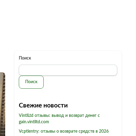
322 11 44
Бесплатная консультация
с: 10.00 - 19.00
обман
Контакты
Поиск
Поиск
Свежие новости
VintlLtd отзывы: вывод и возврат денег с
gain.vintlltd.com
Vcptlentry: отзывы о возврате средств в 2026