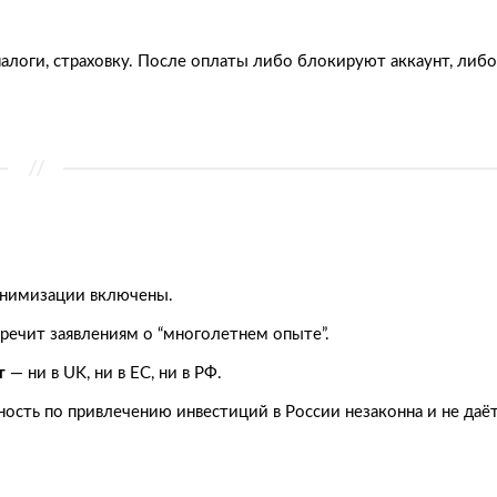
алоги, страховку. После оплаты либо блокируют аккаунт, либо
онимизации включены.
оречит заявлениям о “многолетнем опыте”.
т
— ни в UK, ни в ЕС, ни в РФ.
ность по привлечению инвестиций в России незаконна и не даё