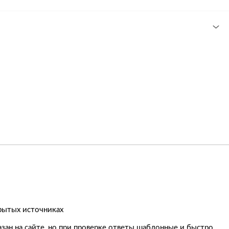
рытых источниках
азан на сайте, но при проверке ответы шаблонные и быстро