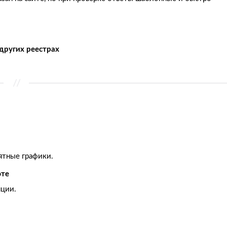
других реестрах
ятные графики.
юте
яции.