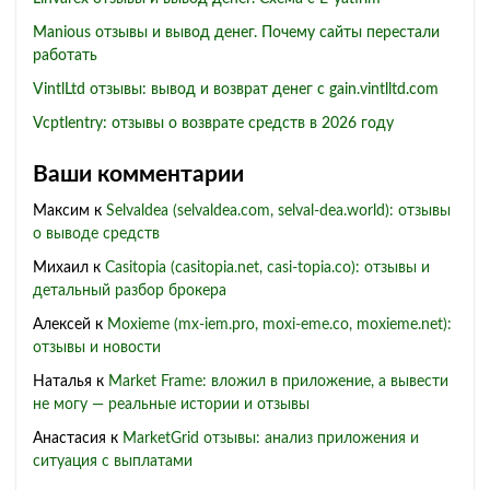
Manious отзывы и вывод денег. Почему сайты перестали
работать
VintlLtd отзывы: вывод и возврат денег с gain.vintlltd.com
Vcptlentry: отзывы о возврате средств в 2026 году
Ваши комментарии
Максим
к
Selvaldea (selvaldea.com, selval-dea.world): отзывы
о выводе средств
Михаил
к
Casitopia (casitopia.net, casi-topia.co): отзывы и
детальный разбор брокера
Алексей
к
Moxieme (mx-iem.pro, moxi-eme.co, moxieme.net):
отзывы и новости
Наталья
к
Market Frame: вложил в приложение, а вывести
не могу — реальные истории и отзывы
Анастасия
к
MarketGrid отзывы: анализ приложения и
ситуация с выплатами