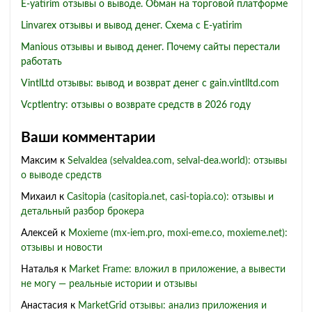
E-yatirim отзывы о выводе. Обман на торговой платформе
Linvarex отзывы и вывод денег. Схема с E-yatirim
Manious отзывы и вывод денег. Почему сайты перестали
работать
VintlLtd отзывы: вывод и возврат денег с gain.vintlltd.com
Vcptlentry: отзывы о возврате средств в 2026 году
Ваши комментарии
Максим
к
Selvaldea (selvaldea.com, selval-dea.world): отзывы
о выводе средств
Михаил
к
Casitopia (casitopia.net, casi-topia.co): отзывы и
детальный разбор брокера
Алексей
к
Moxieme (mx-iem.pro, moxi-eme.co, moxieme.net):
отзывы и новости
Наталья
к
Market Frame: вложил в приложение, а вывести
не могу — реальные истории и отзывы
Анастасия
к
MarketGrid отзывы: анализ приложения и