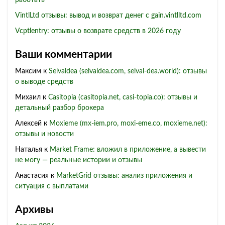
работать
VintlLtd отзывы: вывод и возврат денег с gain.vintlltd.com
Vcptlentry: отзывы о возврате средств в 2026 году
Ваши комментарии
Максим
к
Selvaldea (selvaldea.com, selval-dea.world): отзывы
о выводе средств
Михаил
к
Casitopia (casitopia.net, casi-topia.co): отзывы и
детальный разбор брокера
Алексей
к
Moxieme (mx-iem.pro, moxi-eme.co, moxieme.net):
отзывы и новости
Наталья
к
Market Frame: вложил в приложение, а вывести
не могу — реальные истории и отзывы
Анастасия
к
MarketGrid отзывы: анализ приложения и
ситуация с выплатами
Архивы