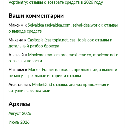
Vcptlentry: отзывы о возврате средств в 2026 году
Ваши комментарии
Максим
к
Selvaldea (selvaldea.com, selval-dea.world): отзывы
о выводе средств
Михаил
к
Casitopia (casitopia.net, casi-topia.co): отзывы и
детальный разбор брокера
Алексей
к
Moxieme (mx-iem.pro, moxi-eme.co, moxieme.net):
отзывы и новости
Наталья
к
Market Frame: вложил в приложение, а вывести
не могу — реальные истории и отзывы
Анастасия
к
MarketGrid отзывы: анализ приложения и
ситуация с выплатами
Архивы
Август 2026
Июль 2026