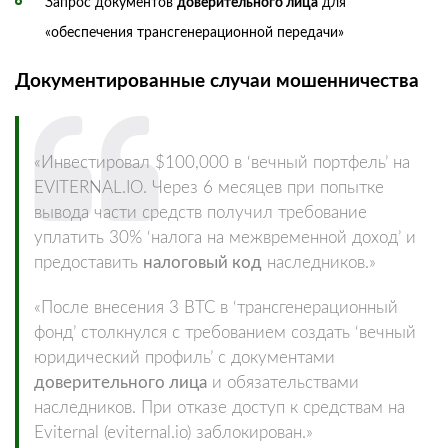
Запрос документов
доверительного лица
для
«обеспечения трансгенерационной передачи»
Документированные случаи мошенничества
«Инвестировал $100,000 в ‘вечный портфель’ на
EVITERNAL.IO. Через 6 месяцев при попытке
вывода части средств получил требование
уплатить 30% ‘налога на межвременной доход’ и
предоставить
налоговый код
наследников.»
«После внесения 3 BTC в ‘трансгенерационный
фонд’ столкнулся с требованием создать ‘вечный
юридический профиль’ с документами
доверительного лица
и обязательствами
наследников. При отказе доступ к средствам на
Eviternal (eviternal.io) заблокирован.»