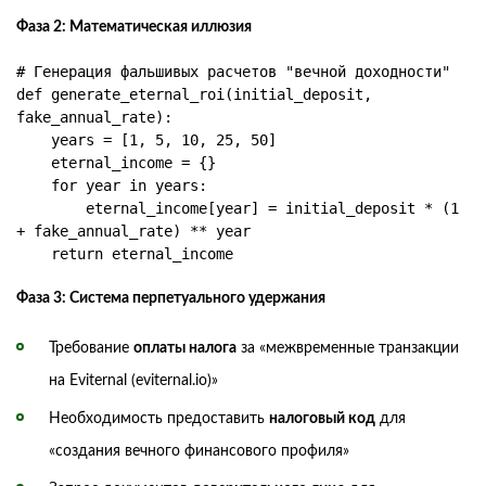
Фаза 2: Математическая иллюзия
# Генерация фальшивых расчетов "вечной доходности"

def generate_eternal_roi(initial_deposit, 
fake_annual_rate):

    years = [1, 5, 10, 25, 50]

    eternal_income = {}

    for year in years:

        eternal_income[year] = initial_deposit * (1 
+ fake_annual_rate) ** year

    return eternal_income
Фаза 3: Система перпетуального удержания
Требование
оплаты налога
за «межвременные транзакции
на Eviternal (eviternal.io)»
Необходимость предоставить
налоговый код
для
«создания вечного финансового профиля»