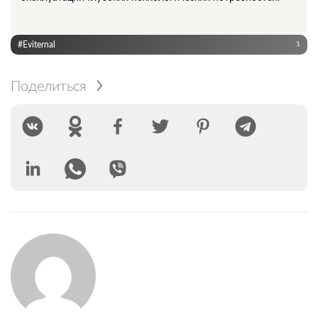
#Eviternal
1
Поделиться