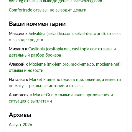
Whzfxg отзывы о выводе денег с live.whzfxg.com
Comfortrade отзывы: не выводит деньги
Ваши комментарии
Максим
к
Selvaldea (selvaldea.com, selval-dea.world): отзывы
о выводе средств
Михаил
к
Casitopia (casitopia.net, casi-topia.co): отзывы и
детальный разбор брокера
Алексей
к
Moxieme (mx-iem.pro, moxi-eme.co, moxieme.net):
отзывы и новости
Наталья
к
Market Frame: вложил в приложение, а вывести
не могу — реальные истории и отзывы
Анастасия
к
MarketGrid отзывы: анализ приложения и
ситуация с выплатами
Архивы
Август 2026