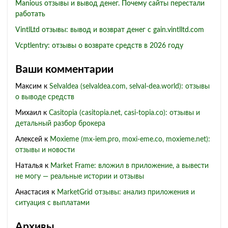
Manious отзывы и вывод денег. Почему сайты перестали
работать
VintlLtd отзывы: вывод и возврат денег с gain.vintlltd.com
Vcptlentry: отзывы о возврате средств в 2026 году
Ваши комментарии
Максим
к
Selvaldea (selvaldea.com, selval-dea.world): отзывы
о выводе средств
Михаил
к
Casitopia (casitopia.net, casi-topia.co): отзывы и
детальный разбор брокера
Алексей
к
Moxieme (mx-iem.pro, moxi-eme.co, moxieme.net):
отзывы и новости
Наталья
к
Market Frame: вложил в приложение, а вывести
не могу — реальные истории и отзывы
Анастасия
к
MarketGrid отзывы: анализ приложения и
ситуация с выплатами
Архивы