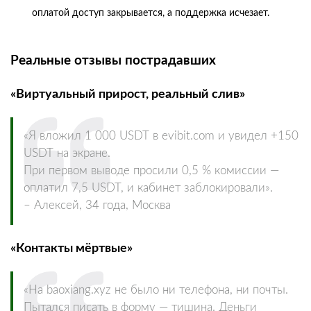
оплатой доступ закрывается, а поддержка исчезает.
Реальные отзывы пострадавших
«Виртуальный прирост, реальный слив»
«Я вложил 1 000 USDT в evibit.com и увидел +150
USDT на экране.
При первом выводе просили 0,5 % комиссии —
оплатил 7,5 USDT, и кабинет заблокировали».
– Алексей, 34 года, Москва
«Контакты мёртвые»
«На baoxiang.xyz не было ни телефона, ни почты.
Пытался писать в форму — тишина. Деньги