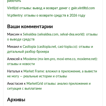
работать
VintlLtd отзывы: вывод и возврат денег с gain.vintlltd.com
Vcptlentry: отзывы о возврате средств в 2026 году
Ваши комментарии
Максим
к
Selvaldea (selvaldea.com, selval-dea.world): отзывы
о выводе средств
Михаил
к
Casitopia (casitopia.net, casi-topia.co): отзывы и
детальный разбор брокера
Алексей
к
Moxieme (mx-iem.pro, moxi-eme.co, moxieme.net):
отзывы и новости
Наталья
к
Market Frame: вложил в приложение, а вывести
не могу — реальные истории и отзывы
Анастасия
к
MarketGrid отзывы: анализ приложения и
ситуация с выплатами
Архивы