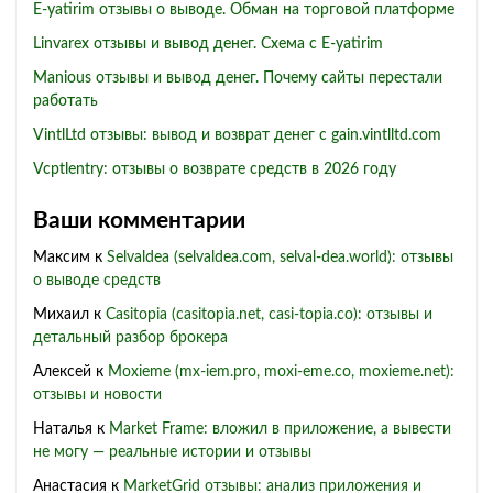
E-yatirim отзывы о выводе. Обман на торговой платформе
Linvarex отзывы и вывод денег. Схема с E-yatirim
Manious отзывы и вывод денег. Почему сайты перестали
работать
VintlLtd отзывы: вывод и возврат денег с gain.vintlltd.com
Vcptlentry: отзывы о возврате средств в 2026 году
Ваши комментарии
Максим
к
Selvaldea (selvaldea.com, selval-dea.world): отзывы
о выводе средств
Михаил
к
Casitopia (casitopia.net, casi-topia.co): отзывы и
детальный разбор брокера
Алексей
к
Moxieme (mx-iem.pro, moxi-eme.co, moxieme.net):
отзывы и новости
Наталья
к
Market Frame: вложил в приложение, а вывести
не могу — реальные истории и отзывы
Анастасия
к
MarketGrid отзывы: анализ приложения и