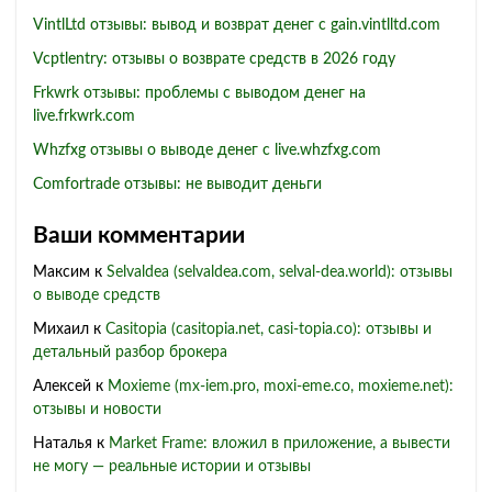
VintlLtd отзывы: вывод и возврат денег с gain.vintlltd.com
Vcptlentry: отзывы о возврате средств в 2026 году
Frkwrk отзывы: проблемы с выводом денег на
live.frkwrk.com
Whzfxg отзывы о выводе денег с live.whzfxg.com
Comfortrade отзывы: не выводит деньги
Ваши комментарии
Максим
к
Selvaldea (selvaldea.com, selval-dea.world): отзывы
о выводе средств
Михаил
к
Casitopia (casitopia.net, casi-topia.co): отзывы и
детальный разбор брокера
Алексей
к
Moxieme (mx-iem.pro, moxi-eme.co, moxieme.net):
отзывы и новости
Наталья
к
Market Frame: вложил в приложение, а вывести
не могу — реальные истории и отзывы