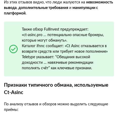
Из этих отзывов видно, что люди жалуются на
невозможность
вывода
,
дополнительные требования
и
манипуляции с
платформой
.
Также обзор FullInvest предупреждает:
«ct‑asinc.pro … потенциально опасные брокеры,
которые могут обмануть».
Каталог ifnnc сообщает: «Ct Asinc отказывается в
возврате средств или требует новое пополнение»
Teletype указывает: “Обещания высокой
доходности … навязчивые рекомендации
пополнять счёт” как ключевые признаки.
Признаки типичного обмана, используемые
Ct‑Asinc
По анализу отзывов и обзоров можно выделить следующие
приёмы: