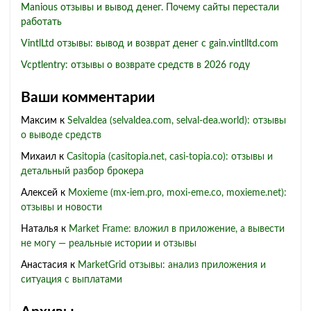
Manious отзывы и вывод денег. Почему сайты перестали
работать
VintlLtd отзывы: вывод и возврат денег с gain.vintlltd.com
Vcptlentry: отзывы о возврате средств в 2026 году
Ваши комментарии
Максим
к
Selvaldea (selvaldea.com, selval-dea.world): отзывы
о выводе средств
Михаил
к
Casitopia (casitopia.net, casi-topia.co): отзывы и
детальный разбор брокера
Алексей
к
Moxieme (mx-iem.pro, moxi-eme.co, moxieme.net):
отзывы и новости
Наталья
к
Market Frame: вложил в приложение, а вывести
не могу — реальные истории и отзывы
Анастасия
к
MarketGrid отзывы: анализ приложения и
ситуация с выплатами