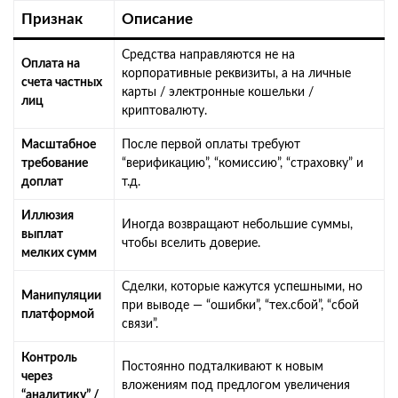
Признак
Описание
Средства направляются не на
Оплата на
корпоративные реквизиты, а на личные
счета частных
карты / электронные кошельки /
лиц
криптовалюту.
Масштабное
После первой оплаты требуют
требование
“верификацию”, “комиссию”, “страховку” и
доплат
т.д.
Иллюзия
Иногда возвращают небольшие суммы,
выплат
чтобы вселить доверие.
мелких сумм
Сделки, которые кажутся успешными, но
Манипуляции
при выводе — “ошибки”, “тех.сбой”, “сбой
платформой
связи”.
Контроль
Постоянно подталкивают к новым
через
вложениям под предлогом увеличения
“аналитику” /