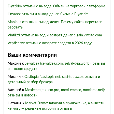
E-yatirim отзывы о выводе. Обман на торговой платформе
Linvarex отзывы и вывод денег. Схема с E-yatirim
Manious отзывы и вывод денег. Почему сайты перестали
работать
VintlLtd отзывы: вывод и возврат денег с gain.vintlltd.com
Vcptlentry: отзывы о возврате средств в 2026 году
Ваши комментарии
Максим
к
Selvaldea (selvaldea.com, selval-dea.world): отзывы
о выводе средств
Михаил
к
Casitopia (casitopia.net, casi-topia.co): отзывы и
детальный разбор брокера
Алексей
к
Moxieme (mx-iem.pro, moxi-eme.co, moxieme.net):
отзывы и новости
Наталья
к
Market Frame: вложил в приложение, а вывести
не могу — реальные истории и отзывы