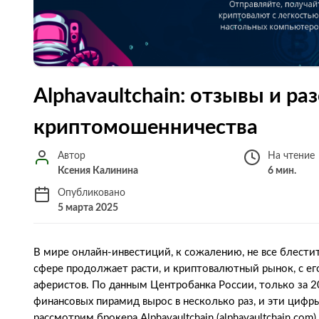
Alphavaultchain: отзывы и р
криптомошенничества
Автор
На чтение
Ксения Калинина
6 мин.
Опубликовано
5 марта 2025
В мире онлайн-инвестиций, к сожалению, не все блест
сфере продолжает расти, и криптовалютный рынок, с ег
аферистов. По данным Центробанка России, только за 
финансовых пирамид вырос в несколько раз, и эти цифры
рассмотрим брокера Alphavaultchain (alphavaultchain.com