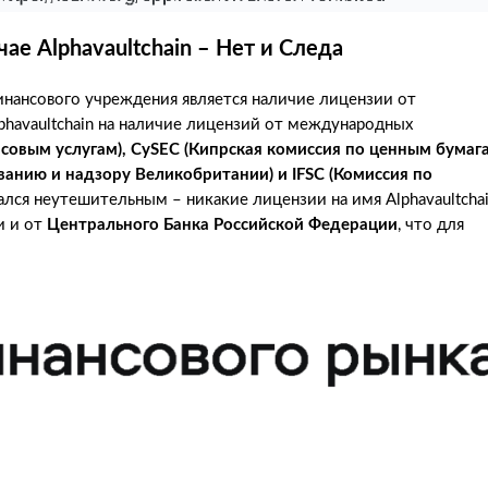
ае Alphavaultchain – Нет и Следа
нансового учреждения является наличие лицензии от
phavaultchain на наличие лицензий от международных
нсовым услугам), CySEC (Кипрская комиссия по ценным бумаг
ванию и надзору Великобритании) и IFSC (Комиссия по
зался неутешительным – никакие лицензии на имя Alphavaultcha
и и от
Центрального Банка Российской Федерации
, что для