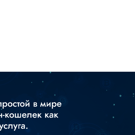
+7948 
г.Москва, Пресненская
набережная, 10, стр. 1
Пн - В
омпаний
Мошенники
Проверка компании на 