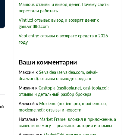
Manious отзывы и вывод денег. Почему сайты
перестали работать
VintlLtd отзывы: вывод и возврат денег с
gain.vintlltd.com
Vcptlentry: отзывы о возврате средств в 2026
году
Ваши комментарии
Максим
к
Selvaldea (selvaldea.com, selval-
dea.world): отзывы о выводе средств
Михаил
к
Casitopia (casitopia.net, casi-topia.co):
отзывы и детальный разбор брокера
Алексей
к
Moxieme (mx-iem.pro, moxi-eme.co,
ой
moxieme.net): отзывы и новости
Наталья
к
Market Frame: вложил в приложение, а
вывести не могу — реальные истории и отзывы