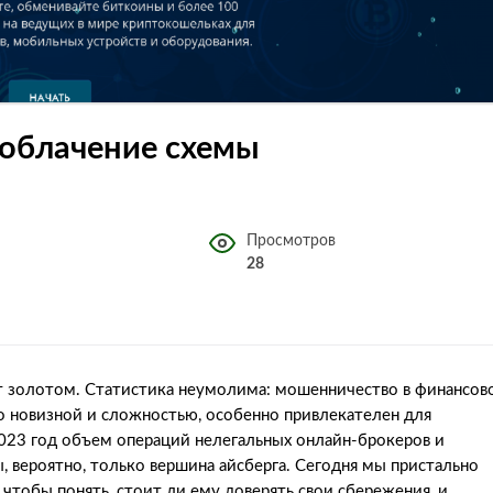
азоблачение схемы
Просмотров
28
ит золотом. Статистика неумолима: мошенничество в финансов
о новизной и сложностью, особенно привлекателен для
2023 год объем операций нелегальных онлайн-брокеров и
, вероятно, только вершина айсберга. Сегодня мы пристально
), чтобы понять, стоит ли ему доверять свои сбережения, и