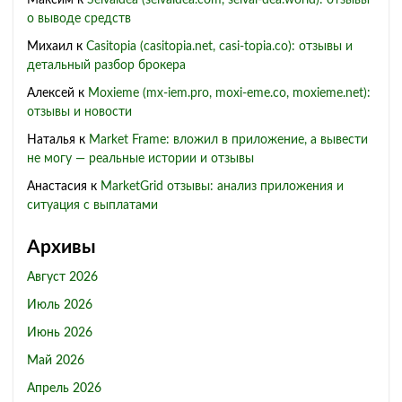
Максим
к
Selvaldea (selvaldea.com, selval-dea.world): отзывы
о выводе средств
Михаил
к
Casitopia (casitopia.net, casi-topia.co): отзывы и
детальный разбор брокера
Алексей
к
Moxieme (mx-iem.pro, moxi-eme.co, moxieme.net):
отзывы и новости
Наталья
к
Market Frame: вложил в приложение, а вывести
не могу — реальные истории и отзывы
Анастасия
к
MarketGrid отзывы: анализ приложения и
ситуация с выплатами
Архивы
Август 2026
Июль 2026
Июнь 2026
Май 2026
Апрель 2026