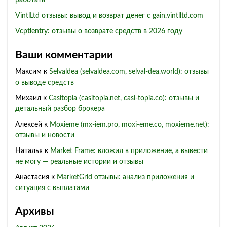
работать
VintlLtd отзывы: вывод и возврат денег с gain.vintlltd.com
Vcptlentry: отзывы о возврате средств в 2026 году
Ваши комментарии
Максим
к
Selvaldea (selvaldea.com, selval-dea.world): отзывы
о выводе средств
Михаил
к
Casitopia (casitopia.net, casi-topia.co): отзывы и
детальный разбор брокера
Алексей
к
Moxieme (mx-iem.pro, moxi-eme.co, moxieme.net):
отзывы и новости
Наталья
к
Market Frame: вложил в приложение, а вывести
не могу — реальные истории и отзывы
Анастасия
к
MarketGrid отзывы: анализ приложения и
ситуация с выплатами
Архивы