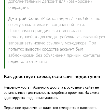
дополнительный депозит для «разморозки»
операций».
Дмитрий, Сочи
: «Работал через Zionix Global по
совету «аналитика» из социальной сети.
Платформа периодически становилась
недоступной, а для входа требовалось каждый раз
запрашивать новую ссылку у менеджера. При
попытке вывести средства аккаунт был
заблокирован без объяснения причин, контакты
перестали отвечать».
Как действует схема, если сайт недоступен
Невозможность публичного доступа к основному сайту не
останавливает деятельность подобных проектов. Их схема
адаптируется под новые условия.
Первичное привлечение клиентов смещается в плоскость