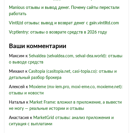
Manious отзывы и вывод денег. Почему сайты перестали
работать
VintlLtd отзывы: вывод и возврат денег с gain.vintlltd.com
Vcptlentry: отзывы о возврате средств в 2026 году
Ваши комментарии
Максим
к
Selvaldea (selvaldea.com, selval-dea.world): отзывы
о выводе средств
Михаил
к
Casitopia (casitopia.net, casi-topia.co): отзывы и
детальный разбор брокера
Алексей
к
Moxieme (mx-iem.pro, moxi-eme.co, moxieme.net):
отзывы и новости
Наталья
к
Market Frame: вложил в приложение, а вывести
не могу — реальные истории и отзывы
Анастасия
к
MarketGrid отзывы: анализ приложения и
ситуация с выплатами