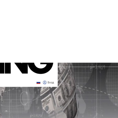
+7948 
г.Москва, Пресненская
набережная, 10, стр. 1
Пн - В
омпаний
Мошенники
Проверка компании на 