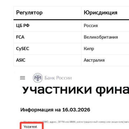
Регулятор
Юрисдикция
ЦБ РФ
Россия
FCA
Великобритания
CySEC
Кипр
ASIC
Австралия