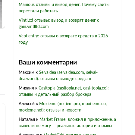
Manious отзывы и вывод денег. Почему сайты
перестали работать
VintlLtd отзывы: вывод и возврат денег с
gain.vintlltd.com
Vcptlentry: отзывы о возврате средств в 2026
году
Ваши комментарии
Максим
к
Selvaldea (selvaldea.com, selval-
dea.world): отзывы о выводе средств
Михаил
к
Casitopia (casitopia.net, casi-topia.co):
отзывы и детальный разбор брокера
Алексей
к
Moxieme (mx-iem.pro, moxi-eme.co,
moxieme.net): отзывы и новости
Наталья
к
Market Frame: вложил в приложение, а
вывести не могу — реальные истории и отзывы