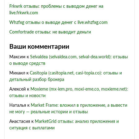
Frkwrk отзывы: проблемы с выводом денег на
live.frkwrk.com
Whzfxg отзывы о выводе денег с live.whzfxg.com
Comfortrade отзывы: не выводит деньги
Ваши комментарии
Максим
к
Selvaldea (selvaldea.com, selval-dea.world): отзывы
о выводе средств
Михаил
к
Casitopia (casitopia.net, casi-topia.co): отзывы и
детальный разбор брокера
Алексей
к
Moxieme (mx-iem.pro, moxi-eme.co, moxieme.net):
отзывы и новости
Наталья
к
Market Frame: вложил в приложение, а вывести
не могу — реальные истории и отзывы
Анастасия
к
MarketGrid отзывы: анализ приложения и
ситуация с выплатами