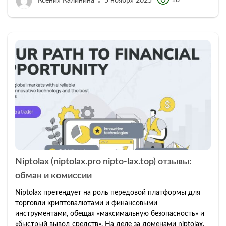
18
Ксения Калинина
5 ноября 2025
Niptolax (niptolax.pro nipto-lax.top) отзывы:
обман и комиссии
Niptolax претендует на роль передовой платформы для
торговли криптовалютами и финансовыми
инструментами, обещая «максимальную безопасность» и
«быстрый вывод средств». На деле за доменами niptolax.